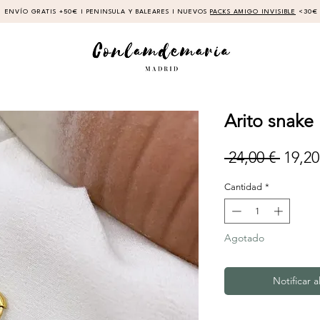
ENVÍO GRATIS +50€ I PENINSULA Y BALEARES I NUEVOS
PACKS AMIGO INVISIBLE
<30€
Arito snake
Preci
 24,00 € 
19,20
Cantidad
*
Agotado
Notificar a