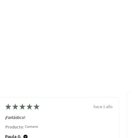
★
★
★
★
★
hace 1 año
¡N
¡Fantástico!
Es
Producto:
Comoro
Pr
Paula G.