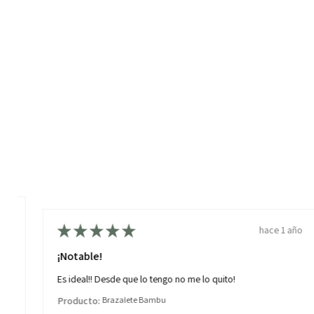
año
★
★
★
★
★
hace 1 año
¡Notable!
,
Es ideal!! Desde que lo tengo no me lo quito!
Producto:
Brazalete Bambu