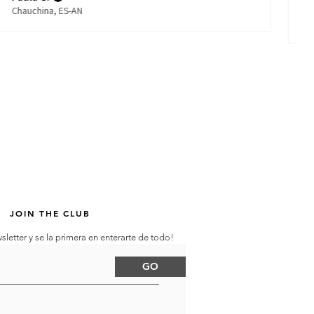
Is
Chauchina, ES-AN
Ma
JOIN THE CLUB
sletter y se la primera en enterarte de todo!
GO