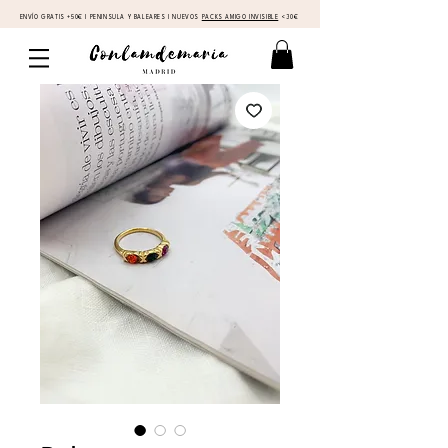
ENVÍO GRATIS +50€ I PENINSULA Y BALEARES I NUEVOS
PACKS AMIGO INVISIBLE
<30€