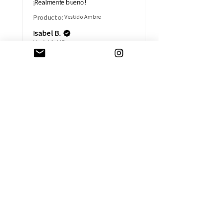
¡Realmente bueno!
Producto:
Vestido Ambre
Isabel B.
Madrid, MD
AYUDA
CAMBIOS Y DEVOLUCIONES
CONTACTO
ENVÍOS
TÉRMINOS Y CONDICIONES
SOBRE LA EMPRESA
HISTORIA
TARJETA REGALO