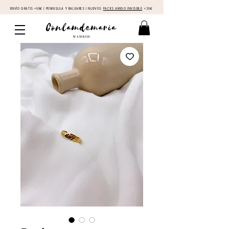
ENVÍO GRATIS +50€ I PENINSULA Y BALEARES I NUEVOS
PACKS AMIGO INVISIBLE
<30€