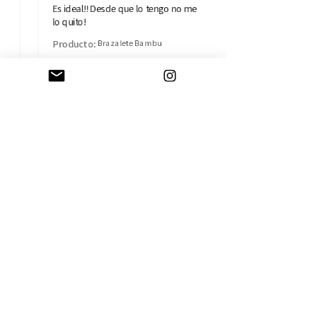
Es ideal!! Desde que lo tengo no me
lo quito!
Producto:
Brazalete Bambu
Isabel B.
Madrid, MD
AYUDA
CAMBIOS Y DEVOLUCIONES
CONTACTO
ENVÍOS
TÉRMINOS Y CONDICIONES
SOBRE LA EMPRESA
HISTORIA
TARJETA REGALO