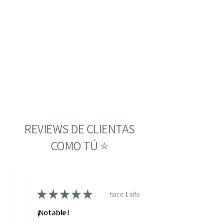
REVIEWS DE CLIENTAS
COMO TÚ ⭐
ño
★
★
★
★
★
hace 1 año
¡Notable!