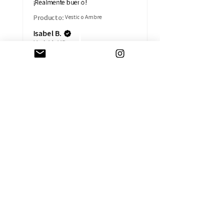
¡Realmente bueno!
Producto:
Vestido Ambre
Isabel B.
Madrid, MD
AYUDA
CAMBIOS Y DEVOLUCIONES
CONTACTO
ENVÍOS
TÉRMINOS Y CONDICIONES
SOBRE LA EMPRESA
HISTORIA
TARJETA REGALO