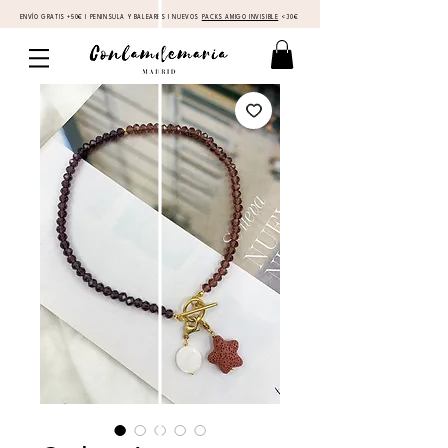
ENVÍO GRATIS +50€ I PENINSULA Y BALEARES I NUEVOS
PACKS AMIGO INVISIBLE
<30€