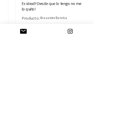
Es ideal!! Desde que lo tengo no me
lo quito!
Producto:
Brazalete Bambu
Isabel B.
Madrid, MD
AYUDA
CAMBIOS Y DEVOLUCIONES
CONTACTO
ENVÍOS
TÉRMINOS Y CONDICIONES
SOBRE LA EMPRESA
HISTORIA
TARJETA REGALO