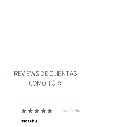
REVIEWS DE CLIENTAS
COMO TÚ ⭐
ño
★
★
★
★
★
hace 1 año
¡Notable!