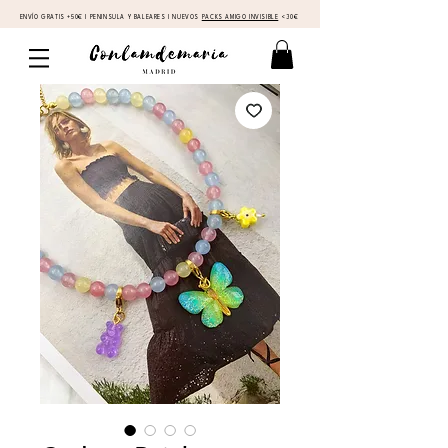
ENVÍO GRATIS +50€ I PENINSULA Y BALEARES I NUEVOS
PACKS AMIGO INVISIBLE
<30€