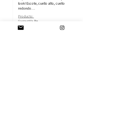
look! Escote, cuello alto, cuello
redondo…
Producto:
Gargantilla Pie...
Isabel B.
Madrid, MD
AYUDA
CAMBIOS Y DEVOLUCIONES
CONTACTO
ENVÍOS
TÉRMINOS Y CONDICIONES
SOBRE LA EMPRESA
HISTORIA
TARJETA REGALO