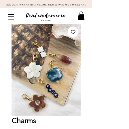
ENVÍO GRATIS +50€ I PENINSULA Y BALEARES I NUEVOS
PACKS AMIGO INVISIBLE
<30€
Charms