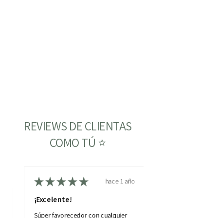
REVIEWS DE CLIENTAS
COMO TÚ ⭐
★
★
★
★
★
hace 1 año
¡Excelente!
o
Súper favorecedor con cualquier