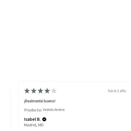
★
★
★
★
★
hace 1 año
ños
¡Realmente bueno!
Producto:
Vestido Ambre
Isabel B.
Madrid, MD