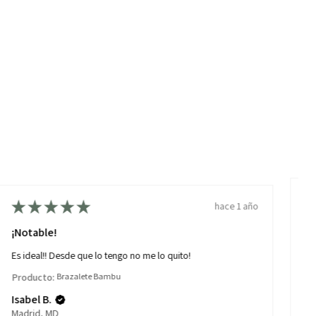
★
★
★
★
★
hace 1 año
Re
¡Notable!
To
Es ideal!! Desde que lo tengo no me lo quito!
ni
Producto:
Brazalete Bambu
Pr
Isabel B.
EL
Madrid, MD