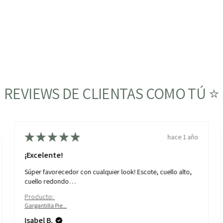
REVIEWS DE CLIENTAS COMO TÚ ⭐
★
★
★
★
★
hace 1 año
¡Excelente!
Súper favorecedor con cualquier look! Escote, cuello alto,
cuello redondo…
Producto:
Gargantilla Pie...
Isabel B.