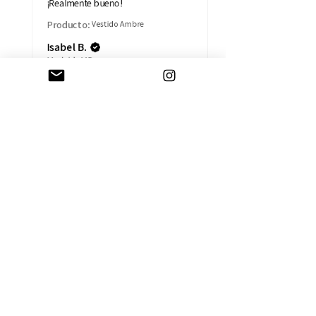
¡Realmente bueno!
Producto:
Vestido Ambre
Isabel B.
Madrid, MD
AYUDA
CAMBIOS Y DEVOLUCIONES
CONTACTO
ENVÍOS
TÉRMINOS Y CONDICIONES
SOBRE LA EMPRESA
HISTORIA
TARJETA REGALO