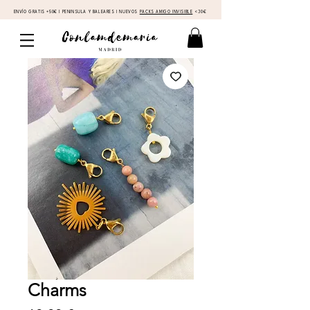
ENVÍO GRATIS +50€ I PENINSULA Y BALEARES I NUEVOS
PACKS AMIGO INVISIBLE
<30€
Charms