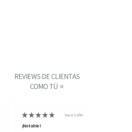
REVIEWS DE CLIENTAS
COMO TÚ ⭐
ño
★
★
★
★
★
hace 1 año
¡Notable!