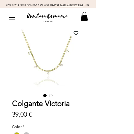
ENVÍO GRATIS +50€ I PENINSULA Y BALEARES I NUEVOS
PACKS AMIGO INVISIBLE
<30€
Colgante Victoria
Precio
39,00 €
Color
*