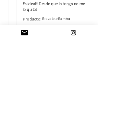
Es ideal!! Desde que lo tengo no me
lo quito!
Producto:
Brazalete Bambu
Isabel B.
Madrid, MD
AYUDA
CAMBIOS Y DEVOLUCIONES
CONTACTO
ENVÍOS
TÉRMINOS Y CONDICIONES
SOBRE LA EMPRESA
HISTORIA
TARJETA REGALO