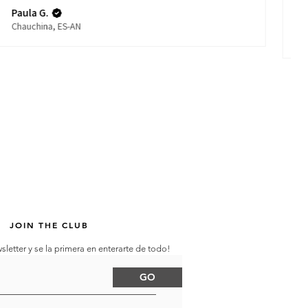
Pr
Paula G.
Is
Chauchina, ES-AN
Ma
JOIN THE CLUB
sletter y se la primera en enterarte de todo!
GO