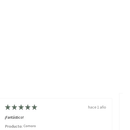
★
★
★
★
★
hace 1 año
¡N
¡Fantástico!
Es
Producto:
Comoro