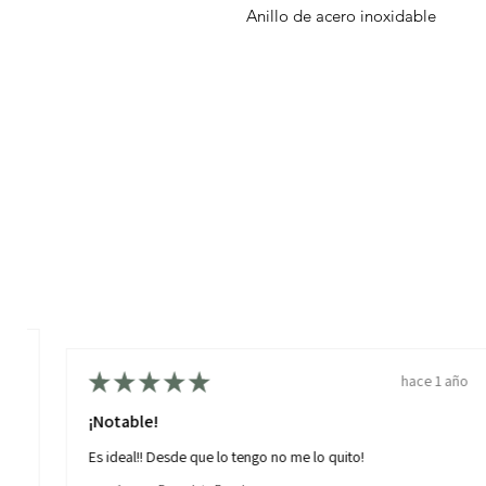
Anillo de acero inoxidable
año
★
★
★
★
★
hace 1 año
¡Notable!
,
Es ideal!! Desde que lo tengo no me lo quito!