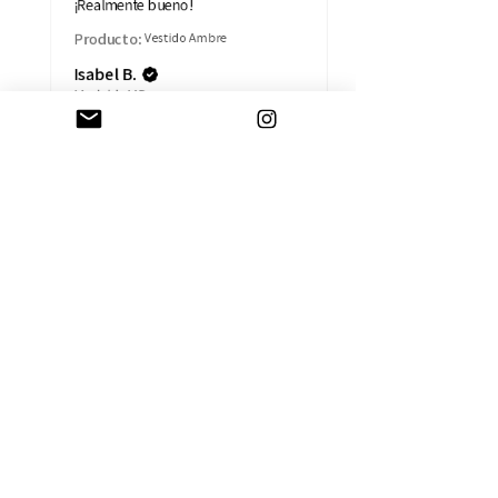
¡Realmente bueno!
Producto:
Vestido Ambre
Isabel B.
Madrid, MD
AYUDA
CAMBIOS Y DEVOLUCIONES
CONTACTO
ENVÍOS
TÉRMINOS Y CONDICIONES
SOBRE LA EMPRESA
HISTORIA
TARJETA REGALO