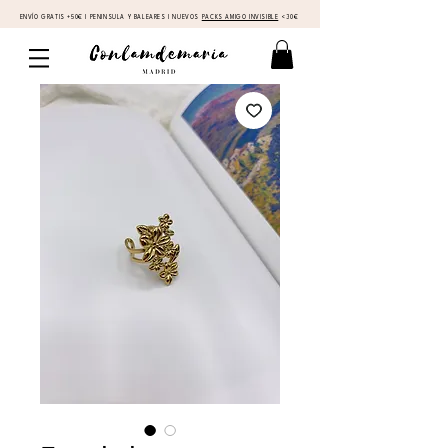
ENVÍO GRATIS +50€ I PENINSULA Y BALEARES I NUEVOS
PACKS AMIGO INVISIBLE
<30€