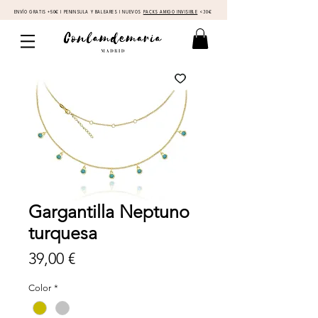
ENVÍO GRATIS +50€ I PENINSULA Y BALEARES I NUEVOS
PACKS AMIGO INVISIBLE
<30€
Gargantilla Neptuno
turquesa
Precio
39,00 €
Color
*