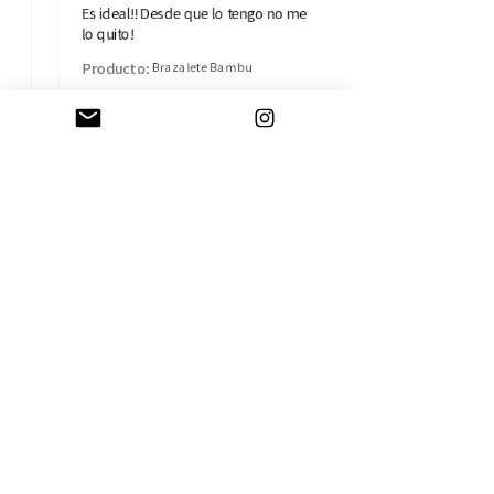
Es ideal!! Desde que lo tengo no me
lo quito!
Producto:
Brazalete Bambu
Isabel B.
Madrid, MD
AYUDA
CAMBIOS Y DEVOLUCIONES
CONTACTO
ENVÍOS
TÉRMINOS Y CONDICIONES
SOBRE LA EMPRESA
HISTORIA
TARJETA REGALO