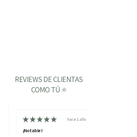
REVIEWS DE CLIENTAS
COMO TÚ ⭐
ño
★
★
★
★
★
hace 1 año
¡Notable!