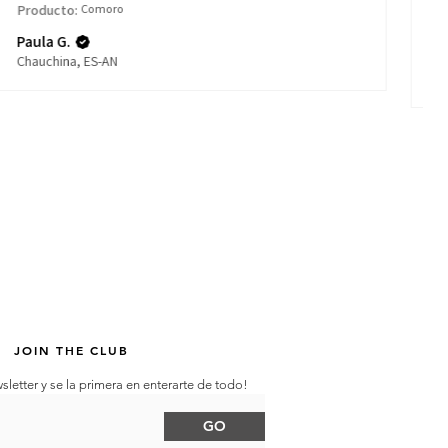
Producto:
Comoro
Pr
Paula G.
Is
Chauchina, ES-AN
Ma
JOIN THE CLUB
sletter y se la primera en enterarte de todo!
GO