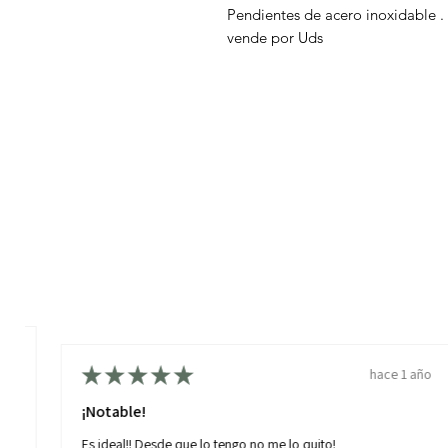
Pendientes de acero inoxidable .
vende por Uds
año
★
★
★
★
★
hace 1 año
¡Notable!
,
Es ideal!! Desde que lo tengo no me lo quito!