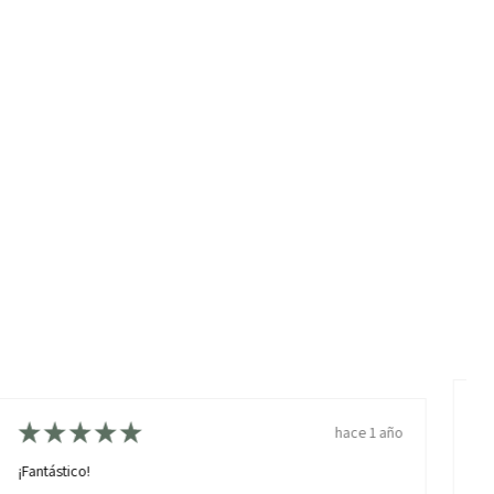
★
★
★
★
★
hace 1 año
¡N
¡Fantástico!
Es