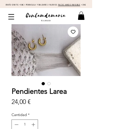
ENVÍO GRATIS +50€ I PENINSULA Y BALEARES I NUEVOS
PACKS AMIGO INVISIBLE
<30€
Pendientes Larea
Precio
24,00 €
Cantidad
*