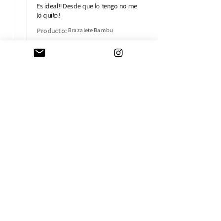
Es ideal!! Desde que lo tengo no me
lo quito!
Producto:
Brazalete Bambu
Isabel B.
Madrid, MD
AYUDA
CAMBIOS Y DEVOLUCIONES
CONTACTO
ENVÍOS
TÉRMINOS Y CONDICIONES
SOBRE LA EMPRESA
HISTORIA
TARJETA REGALO