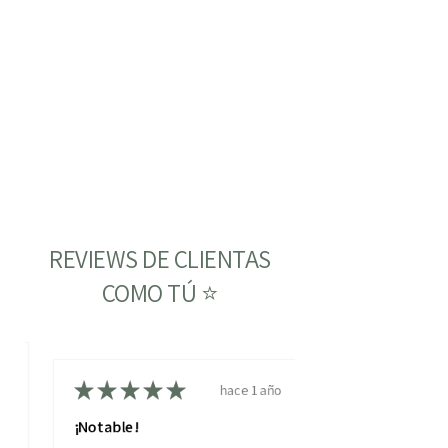
REVIEWS DE CLIENTAS
COMO TÚ ⭐
ño
★
★
★
★
★
hace 1 año
¡Notable!