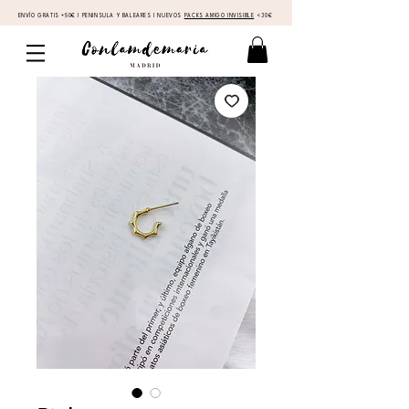
ENVÍO GRATIS +50€ I PENINSULA Y BALEARES I NUEVOS
PACKS AMIGO INVISIBLE
<30€