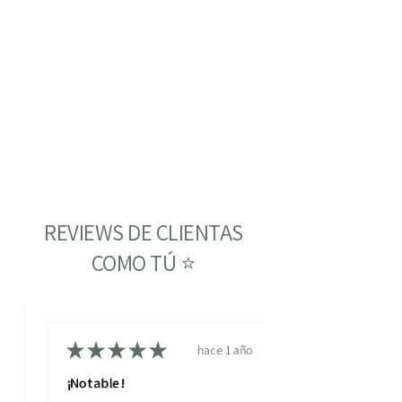
REVIEWS DE CLIENTAS
COMO TÚ ⭐
ño
★
★
★
★
★
hace 1 año
¡Notable!