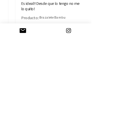
Es ideal!! Desde que lo tengo no me
lo quito!
Producto:
Brazalete Bambu
Isabel B.
Madrid, MD
AYUDA
CAMBIOS Y DEVOLUCIONES
CONTACTO
ENVÍOS
TÉRMINOS Y CONDICIONES
SOBRE LA EMPRESA
HISTORIA
TARJETA REGALO