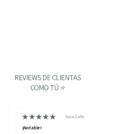
REVIEWS DE CLIENTAS
COMO TÚ ⭐
ño
★
★
★
★
★
hace 1 año
¡Notable!