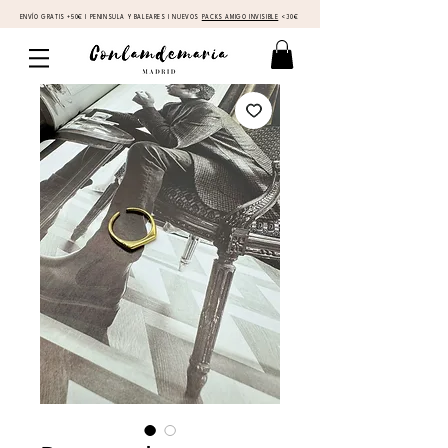
ENVÍO GRATIS +50€ I PENINSULA Y BALEARES I NUEVOS
PACKS AMIGO INVISIBLE
<30€