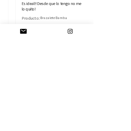
Es ideal!! Desde que lo tengo no me
lo quito!
Producto:
Brazalete Bambu
Isabel B.
Madrid, MD
AYUDA
CAMBIOS Y DEVOLUCIONES
CONTACTO
ENVÍOS
TÉRMINOS Y CONDICIONES
SOBRE LA EMPRESA
HISTORIA
TARJETA REGALO