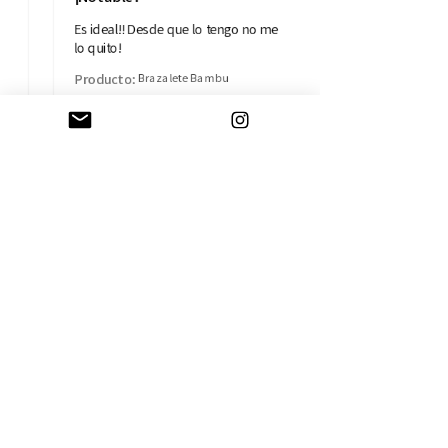
Es ideal!! Desde que lo tengo no me
lo quito!
Producto:
Brazalete Bambu
Isabel B.
Madrid, MD
AYUDA
CAMBIOS Y DEVOLUCIONES
CONTACTO
ENVÍOS
TÉRMINOS Y CONDICIONES
SOBRE LA EMPRESA
HISTORIA