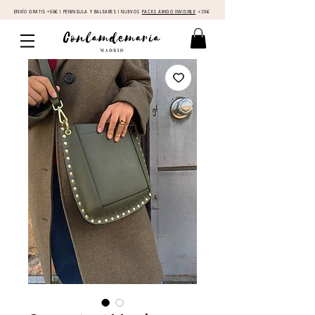
ENVÍO GRATIS +50€ I PENINSULA Y BALEARES I NUEVOS
PACKS AMIGO INVISIBLE
<30€