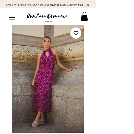
ENVÍO GRATIS +50€ I PENINSULA Y BALEARES I NUEVOS
PACKS AMIGO INVISIBLE
<30€