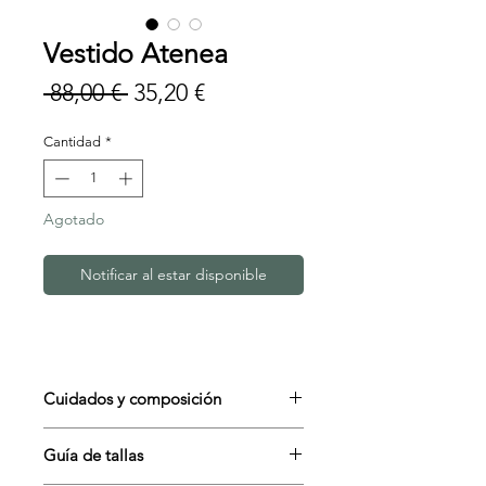
Vestido Atenea
Precio
Precio
 88,00 € 
35,20 €
de
Cantidad
*
oferta
Agotado
Notificar al estar disponible
Cuidados y composición
Composición
: 100% viscosa
Guía de tallas
Cuidados:
Lavar a mano.