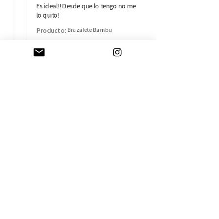
Es ideal!! Desde que lo tengo no me
lo quito!
Producto:
Brazalete Bambu
Isabel B.
Madrid, MD
AYUDA
CAMBIOS Y DEVOLUCIONES
CONTACTO
ENVÍOS
TÉRMINOS Y CONDICIONES
SOBRE LA EMPRESA
HISTORIA
TARJETA REGALO