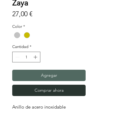
Zaya
Precio
27,00 €
Color
*
Cantidad
*
Agregar
Comprar ahora
Anillo de acero inoxidable