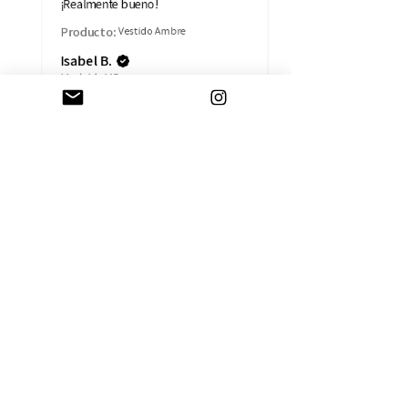
¡Realmente bueno!
Producto:
Vestido Ambre
Isabel B.
Madrid, MD
AYUDA
CAMBIOS Y DEVOLUCIONES
CONTACTO
ENVÍOS
TÉRMINOS Y CONDICIONES
SOBRE LA EMPRESA
HISTORIA
TARJETA REGALO