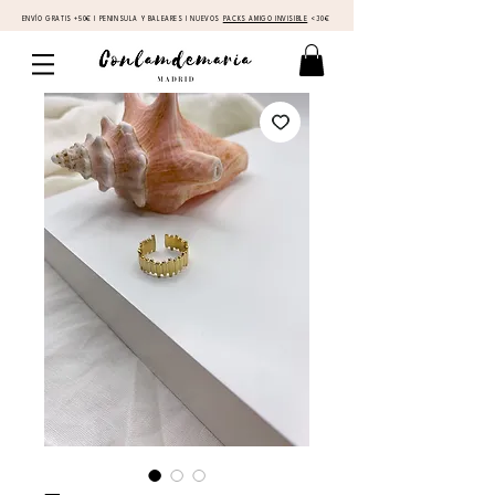
ENVÍO GRATIS +50€ I PENINSULA Y BALEARES I NUEVOS
PACKS AMIGO INVISIBLE
<30€