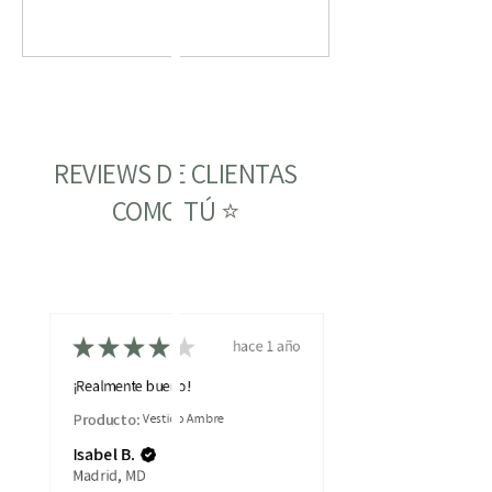
REVIEWS DE CLIENTAS
COMO TÚ ⭐
★
★
★
★
★
hace 1 año
¡Realmente bueno!
Producto:
Vestido Ambre
Isabel B.
Madrid, MD