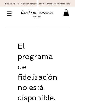
ENVÍO GRATIS +50€ I PENINSULA Y BALEARES I NUEVOS
PACKS AMIGO INVISIBLE
<30€
El
programa
de
fidelización
no está
disponible.